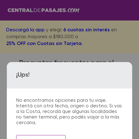
Descargá la app
y elegí:
6 cuotas sin interés
en
compras mayores a $180.000 o
25% OFF con Cuotas sin Tarjeta
.
Preguntas frecuentes para el
viaje desde Term. Dellepiane
¡Ups!
Bs.As. a Valle Hermoso
No encontramos opciones para tu viaje.
Intentá con otra fecha, origen o destino. Si vas
¿Dónde quedan las
a la Costa, recordá que algunas localidades
no tienen terminal, pero podés viajar a la más
terminales de micro de Term.
cercana.
Dellepiane Bs.As. a Valle
Hermoso?