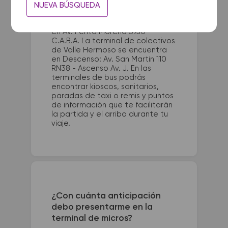
NUEVA BÚSQUEDA
La terminal de ómnibus de Term.
Dellepiane Bs.As. queda ubicada
en Av. Perito Moreno 3950 -
C.A.B.A. La terminal de colectivos
de Valle Hermoso se encuentra
en Descenso: Av. San Martin 110
RN38 - Ascenso Av. J. En las
terminales de bus podrás
encontrar kioscos, sanitarios,
paradas de taxi o remis y puntos
de información que te facilitarán
la partida y el arribo durante tu
viaje.
¿Con cuánta anticipación
debo presentarme en la
terminal de micros?