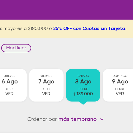
s mayores a $180.000 o
25% OFF con Cuotas sin Tarjeta
.
Modificar
JUEVES
VIERNES
SABADO
DOMINGO
6 Ago
7 Ago
8 Ago
9 Ago
DESDE
DESDE
DESDE
DESDE
VER
VER
139.000
VER
$
Ordenar por
más temprano