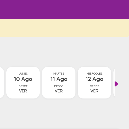
LUNES
MARTES
MIÉRCOLES
JU
10 Ago
11 Ago
12 Ago
13
DESDE
DESDE
DESDE
D
VER
VER
VER
V