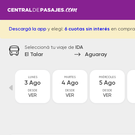
Descargá la app
y elegí:
6 cuotas sin interés
en compra
Seleccioná tu viaje de
IDA
El Talar
Aguaray
GO
LUNES
MARTES
MIÉRCOLES
go
3 Ago
4 Ago
5 Ago
DESDE
DESDE
DESDE
VER
VER
VER