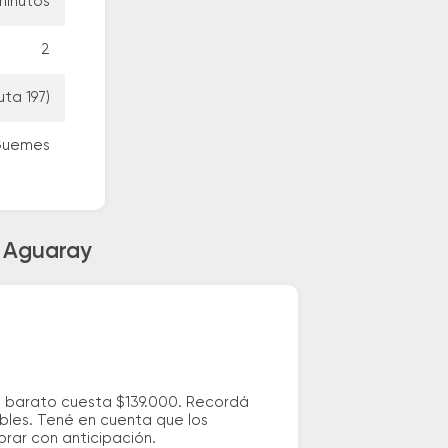
minutos
2
uta 197)
Guemes
a Aguaray
ás barato cuesta $139.000. Recordá
ibles. Tené en cuenta que los
prar con anticipación.