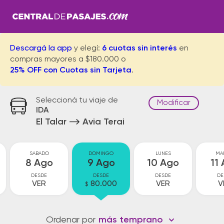
Descargá la app
y elegí:
6 cuotas sin interés
en
compras mayores a $180.000 o
25% OFF con Cuotas sin Tarjeta
.
Seleccioná tu viaje de
Modificar
IDA
El Talar
Avia Terai
SABADO
DOMINGO
LUNES
MA
8 Ago
9 Ago
10 Ago
11
DESDE
DESDE
DESDE
DE
VER
80.000
VER
V
$
Ordenar por
más temprano