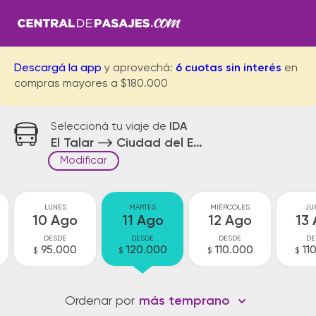
Descargá la app
y aprovechá:
6 cuotas sin interés
en
compras mayores a $180.000
Seleccioná tu viaje de
IDA
El Talar
Ciudad del Este
Modificar
LUNES
MARTES
MIÉRCOLES
JU
10 Ago
11 Ago
12 Ago
13
DESDE
DESDE
DESDE
DE
95.000
120.000
110.000
11
$
$
$
$
Ordenar por
más temprano