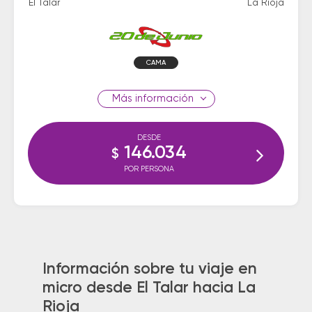
El Talar
La Rioja
CAMA
información
DESDE
146.034
$
POR PERSONA
Información sobre tu viaje en
micro desde El Talar hacia La
Rioja