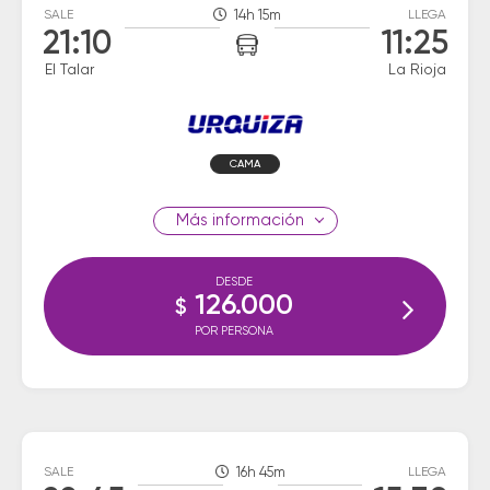
SALE
14h 15m
LLEGA
21:10
11:25
El Talar
La Rioja
CAMA
información
DESDE
126.000
$
POR PERSONA
SALE
16h 45m
LLEGA