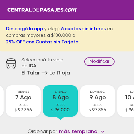
Descargá la app
y elegí:
6 cuotas sin interés
en
compras mayores a $180.000 o
25% OFF con Cuotas sin Tarjeta
.
Seleccioná tu viaje
Modificar
de
IDA
El Talar
La Rioja
VIERNES
SABADO
DOMINGO
LU
7 Ago
8 Ago
9 Ago
10
DESDE
DESDE
DESDE
DE
97.356
96.000
97.356
96
$
$
$
$
Ordenar por
más temprano