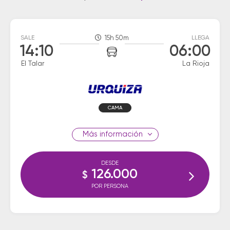
SALE
15h 50m
LLEGA
14:10
06:00
El Talar
La Rioja
CAMA
información
DESDE
126.000
$
POR PERSONA