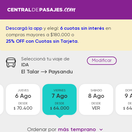
Descargá la app
y elegí:
6 cuotas sin interés
en
compras mayores a $180.000 o
25% OFF con Cuotas sin Tarjeta
.
Seleccioná tu viaje de
Modificar
IDA
El Talar
Paysandu
JUEVES
VIERNES
SABADO
DOM
6 Ago
7 Ago
8 Ago
9 
DESDE
DESDE
DESDE
DE
70.400
64.000
VER
64
$
$
$
Ordenar por
más temprano