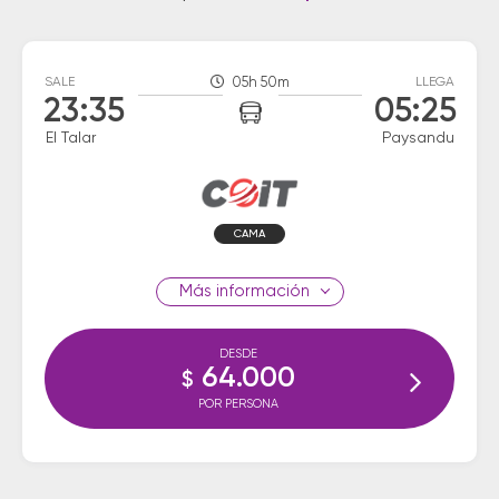
SALE
05h 50m
LLEGA
23:35
05:25
El Talar
Paysandu
CAMA
información
DESDE
64.000
$
POR PERSONA