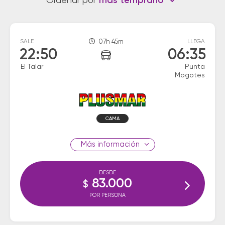
Ordenar por
más temprano
SALE
07h 45m
LLEGA
22:50
06:35
El Talar
Punta
Mogotes
CAMA
información
DESDE
83.000
$
POR PERSONA