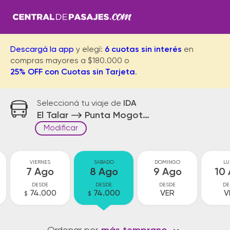
Descargá la app
y elegí:
6 cuotas sin interés
en
compras mayores a $180.000 o
25% OFF con Cuotas sin Tarjeta
.
Seleccioná tu viaje de
IDA
El Talar
Punta Mogotes
Modificar
VIERNES
SABADO
DOMINGO
LU
7 Ago
8 Ago
9 Ago
10
DESDE
DESDE
DESDE
DE
74.000
74.000
VER
V
$
$