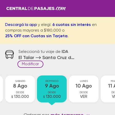
Descargá la app
y elegí:
6 cuotas sin interés
en
compras mayores a $180.000 o
25% OFF con Cuotas sin Tarjeta
.
Seleccioná tu viaje de
IDA
El Talar
Santa Cruz de la Sierra
Modificar
SABADO
DOMINGO
LUNES
MA
8 Ago
9 Ago
10 Ago
11
DESDE
DESDE
DESDE
DE
130.000
130.000
VER
V
$
$