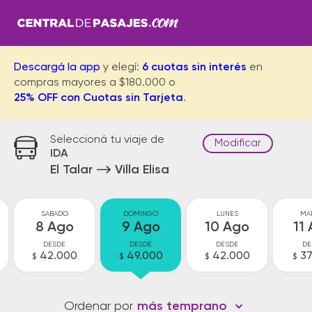
Descargá la app
y elegí:
6 cuotas sin interés
en
compras mayores a $180.000 o
25% OFF con Cuotas sin Tarjeta
.
Seleccioná tu viaje de
Modificar
IDA
El Talar
Villa Elisa
SABADO
DOMINGO
LUNES
MA
8 Ago
9 Ago
10 Ago
11
DESDE
DESDE
DESDE
DE
42.000
49.000
42.000
37
$
$
$
$
Ordenar por
más temprano