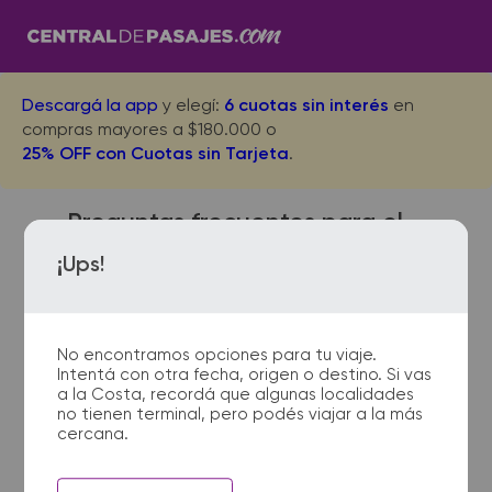
Descargá la app
y elegí:
6 cuotas sin interés
en
compras mayores a $180.000 o
25% OFF con Cuotas sin Tarjeta
.
Preguntas frecuentes para el
viaje desde Terminal Perito
¡Ups!
Moreno a Tecka
No encontramos opciones para tu viaje.
Intentá con otra fecha, origen o destino. Si vas
¿Dónde quedan las
a la Costa, recordá que algunas localidades
no tienen terminal, pero podés viajar a la más
terminales de micro de
cercana.
Terminal Perito Moreno a
Tecka?