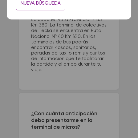
NUEVA BÚSQUEDA
La terminal de ómnibus de
Terminal Perito Moreno queda
ubicada en Ruta Provincial Nº43
Km 380. La terminal de colectivos
de Tecka se encuentra en Ruta
Nacional Nº 40 Km 1610. En las
terminales de bus podrás
encontrar kioscos, sanitarios,
paradas de taxi o remis y puntos
de información que te facilitarán
la partida y el arribo durante tu
viaje.
¿Con cuánta anticipación
debo presentarme en la
terminal de micros?