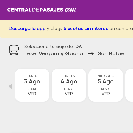
Descargá la app
y elegí:
6 cuotas sin interés
en compra
Seleccioná tu viaje de
IDA
Tesei Vergara y Gaona
San Rafael
GO
LUNES
MARTES
MIÉRCOLES
go
3 Ago
4 Ago
5 Ago
DESDE
DESDE
DESDE
VER
VER
VER