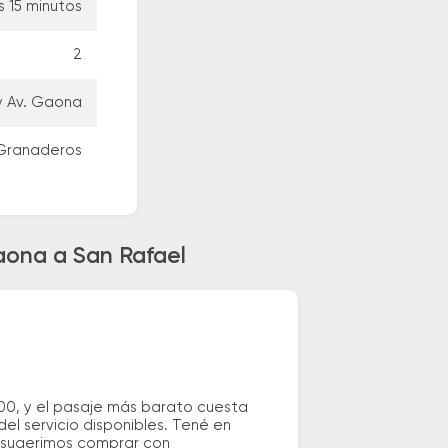
s 15 minutos
2
y Av. Gaona
 Granaderos
Gaona a San Rafael
00, y el pasaje más barato cuesta
el servicio disponibles. Tené en
e sugerimos comprar con