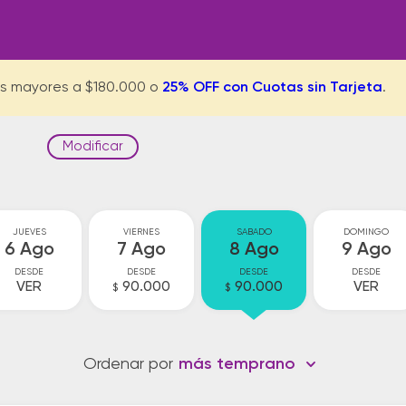
s mayores a $180.000 o
25% OFF con Cuotas sin Tarjeta
.
Modificar
JUEVES
VIERNES
SABADO
DOMINGO
6 Ago
7 Ago
8 Ago
9 Ago
DESDE
DESDE
DESDE
DESDE
VER
90.000
90.000
VER
$
$
Ordenar por
más temprano