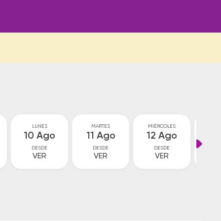
LUNES
MARTES
MIÉRCOLES
JU
10 Ago
11 Ago
12 Ago
13
DESDE
DESDE
DESDE
D
VER
VER
VER
V