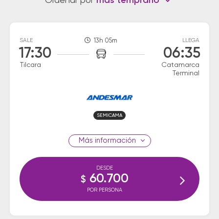
Ordenar por
más temprano
SALE
13h 05m
LLEGA
17:30
06:35
Tilcara
Catamarca
Terminal
SEMICAMA
información
DESDE
60.700
$
POR PERSONA