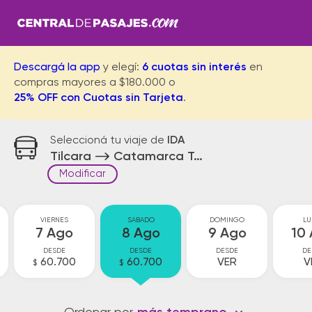
Descargá la app
y elegí:
6 cuotas sin interés
en
compras mayores a $180.000 o
25% OFF con Cuotas sin Tarjeta
.
Seleccioná tu viaje de
IDA
Tilcara
Catamarca Terminal
Modificar
VIERNES
SABADO
DOMINGO
LU
7 Ago
8 Ago
9 Ago
10
DESDE
DESDE
DESDE
DE
60.700
60.700
VER
V
$
$