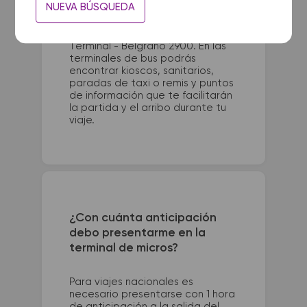
NUEVA BÚSQUEDA
ESTRADA DO MAR. R Universitaria
500. La terminal de colectivos de
Santa Fe se encuentra en
Terminal - Belgrano 2900. En las
terminales de bus podrás
encontrar kioscos, sanitarios,
paradas de taxi o remis y puntos
de información que te facilitarán
la partida y el arribo durante tu
viaje.
¿Con cuánta anticipación
debo presentarme en la
terminal de micros?
Para viajes nacionales es
necesario presentarse con 1 hora
de anticipación a la salida del