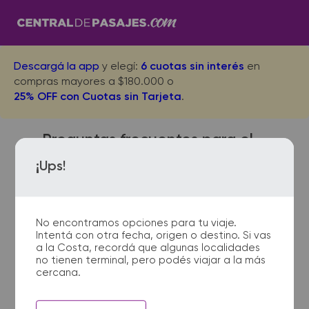
Descargá la app
y elegí:
6 cuotas sin interés
en
compras mayores a $180.000 o
25% OFF con Cuotas sin Tarjeta
.
Preguntas frecuentes para el
viaje desde Torres a Santa Fe
¡Ups!
No encontramos opciones para tu viaje.
¿Dónde quedan las
Intentá con otra fecha, origen o destino. Si vas
terminales de micro de Torres
a la Costa, recordá que algunas localidades
a Santa Fe?
no tienen terminal, pero podés viajar a la más
cercana.
La terminal de ómnibus de Torres
queda ubicada en RODOVIA