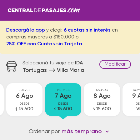
Descargá la app
y elegí:
6 cuotas sin interés
en
compras mayores a $180.000 o
25% OFF con Cuotas sin Tarjeta
.
Seleccioná tu viaje de
IDA
Modificar
Tortugas
Villa Maria
JUEVES
VIERNES
SABADO
DOM
6 Ago
7 Ago
8 Ago
9 
DESDE
DESDE
DESDE
DE
15.600
15.600
15.600
V
$
$
$
Ordenar por
más temprano