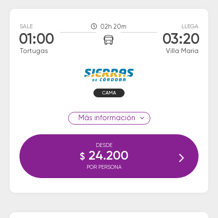
SALE
02h 20m
LLEGA
01:00
03:20
Tortugas
Villa Maria
CAMA
información
DESDE
24.200
$
POR PERSONA