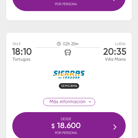
POR PERSONA
SALE
02h 25m
LLEGA
18:10
20:35
Tortugas
Villa Maria
SEMICAMA
información
DESDE
18.600
$
POR PERSONA