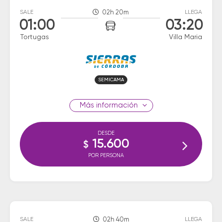
SALE
02h 20m
LLEGA
01:00
03:20
Tortugas
Villa Maria
SEMICAMA
información
DESDE
15.600
$
POR PERSONA
SALE
02h 40m
LLEGA