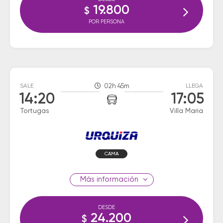
19.800
$
POR PERSONA
SALE
02h 45m
LLEGA
14:20
17:05
Tortugas
Villa Maria
CAMA
información
DESDE
24.200
$