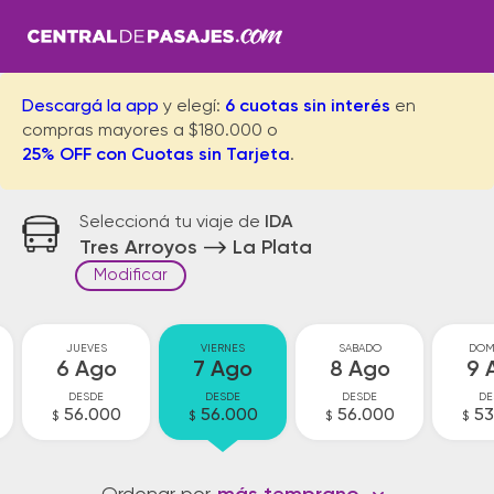
Descargá la app
y elegí:
6 cuotas sin interés
en
compras mayores a $180.000 o
25% OFF con Cuotas sin Tarjeta
.
Seleccioná tu viaje de
IDA
Tres Arroyos
La Plata
Modificar
JUEVES
VIERNES
SABADO
DOM
6 Ago
7 Ago
8 Ago
9 
DESDE
DESDE
DESDE
DE
56.000
56.000
56.000
53
$
$
$
$