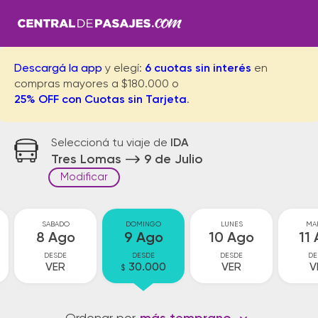
Descargá la app
y elegí:
6 cuotas sin interés
en
compras mayores a $180.000 o
25% OFF con Cuotas sin Tarjeta
.
Seleccioná tu viaje de
IDA
Tres Lomas
9 de Julio
Modificar
SABADO
DOMINGO
LUNES
MA
8 Ago
9 Ago
10 Ago
11
DESDE
DESDE
DESDE
DE
VER
30.000
VER
V
$