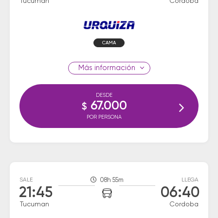
Tucuman
Cordoba
CAMA
información
DESDE
67.000
$
POR PERSONA
SALE
08h 55m
LLEGA
21:45
06:40
Tucuman
Cordoba