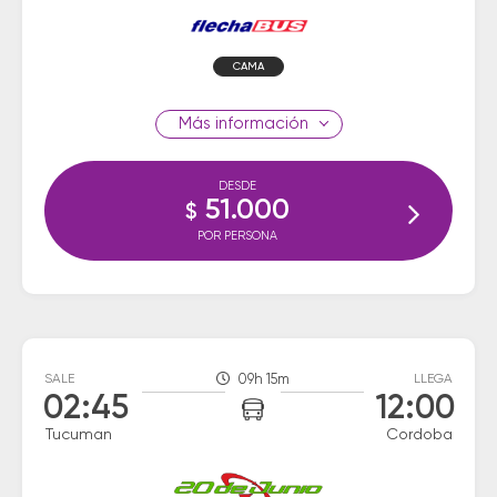
CAMA
información
DESDE
51.000
$
POR PERSONA
SALE
09h 15m
LLEGA
02:45
12:00
Tucuman
Cordoba