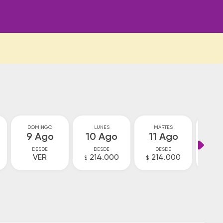
DOMINGO
LUNES
MARTES
MIÉ
9 Ago
10 Ago
11 Ago
12
DESDE
DESDE
DESDE
D
VER
214.000
214.000
21
$
$
$