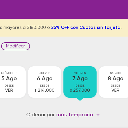
s mayores a $180.000 o
25% OFF con Cuotas sin Tarjeta
.
Modificar
MIÉRCOLES
JUEVES
VIERNES
SABADO
5 Ago
6 Ago
7 Ago
8 Ago
DESDE
DESDE
DESDE
DESDE
VER
214.000
257.000
VER
$
$
Ordenar por
más temprano