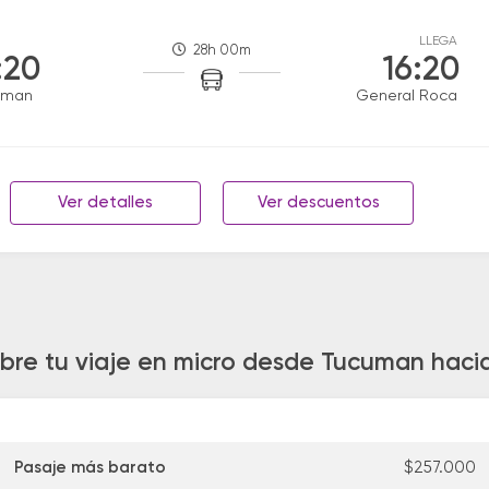
LLEGA
28h 00m
:20
16:20
uman
General Roca
Ver detalles
Ver descuentos
obre tu viaje en micro desde Tucuman haci
Pasaje más barato
$257.000