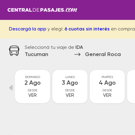
Descargá la app
y elegí:
6 cuotas sin interés
en compra
Seleccioná tu viaje de
IDA
Tucuman
General Roca
O
DOMINGO
LUNES
MARTES
o
2 Ago
3 Ago
4 Ago
DESDE
DESDE
DESDE
VER
VER
VER