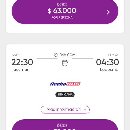
DESDE
63.000
$
POR PERSONA
SALE
06h 00m
LLEGA
22:30
04:30
Tucuman
Ledesma
SEMICAMA
información
DESDE