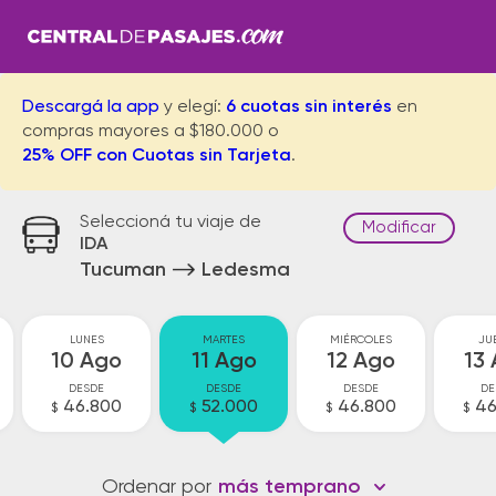
Descargá la app
y elegí:
6 cuotas sin interés
en
compras mayores a $180.000 o
25% OFF con Cuotas sin Tarjeta
.
Seleccioná tu viaje de
Modificar
IDA
Tucuman
Ledesma
LUNES
MARTES
MIÉRCOLES
JU
10 Ago
11 Ago
12 Ago
13
DESDE
DESDE
DESDE
DE
46.800
52.000
46.800
46
$
$
$
$
Ordenar por
más temprano