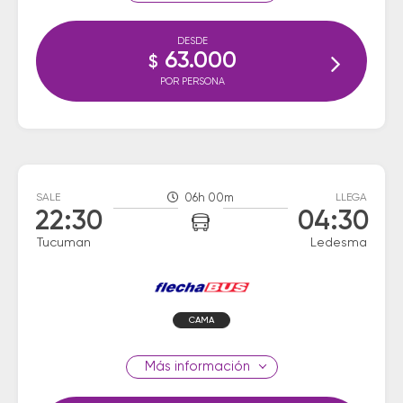
DESDE
63.000
$
POR PERSONA
SALE
06h 00m
LLEGA
22:30
04:30
Tucuman
Ledesma
CAMA
información