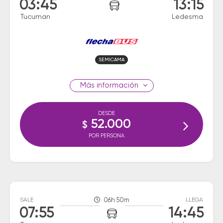
03:45
13:15
Tucuman
Ledesma
SEMICAMA
información
DESDE
52.000
$
POR PERSONA
SALE
06h 50m
LLEGA
07:55
14:45