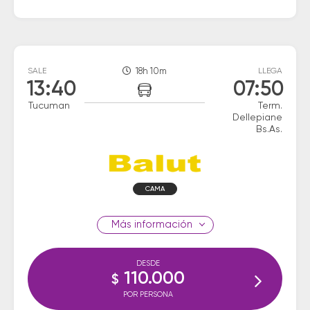
SALE
18h 10m
LLEGA
13:40
07:50
Tucuman
Term.
Dellepiane
Bs.As.
CAMA
información
DESDE
110.000
$
POR PERSONA