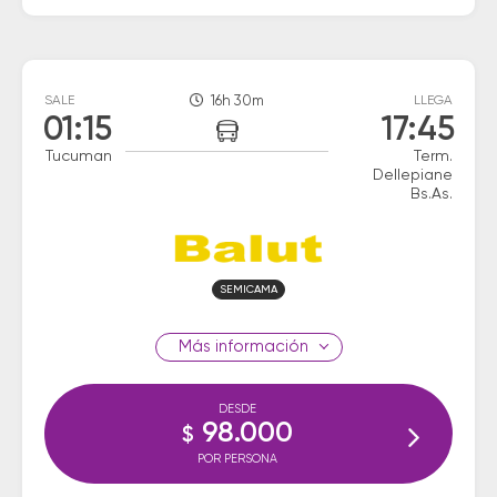
SALE
16h 30m
LLEGA
01:15
17:45
Tucuman
Term.
Dellepiane
Bs.As.
SEMICAMA
información
DESDE
98.000
$
POR PERSONA