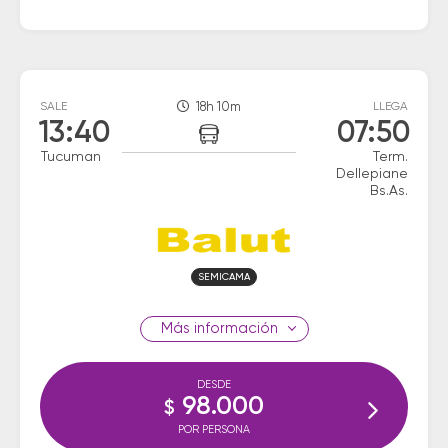
SALE
18h 10m
LLEGA
13:40
07:50
Tucuman
Term.
Dellepiane
Bs.As.
SEMICAMA
información
DESDE
98.000
$
POR PERSONA