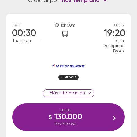
Ordenar por
más temprano
SALE
18h 50m
LLEGA
00:30
19:20
Tucuman
Term.
Dellepiane
Bs.As.
SEMICAMA
información
DESDE
130.000
$
POR PERSONA