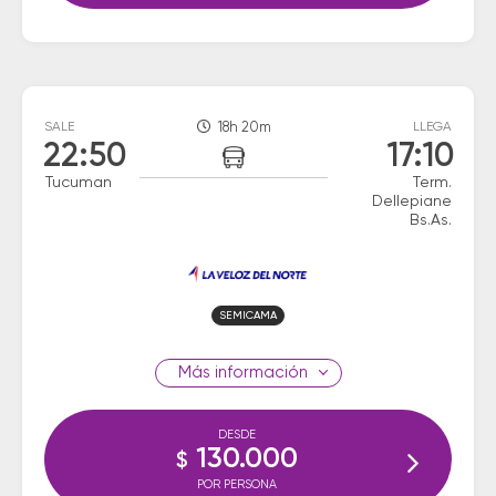
SALE
18h 20m
LLEGA
22:50
17:10
Tucuman
Term.
Dellepiane
Bs.As.
SEMICAMA
información
DESDE
130.000
$
POR PERSONA