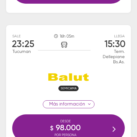
SALE
16h 05m
LLEGA
23:25
15:30
Tucuman
Term.
Dellepiane
Bs.As.
SEMICAMA
información
DESDE
98.000
$
POR PERSONA