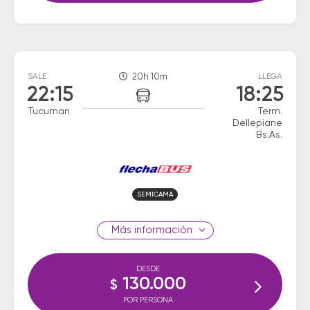
SALE
20h 10m
LLEGA
22:15
18:25
Tucuman
Term.
Dellepiane
Bs.As.
SEMICAMA
información
DESDE
130.000
$
POR PERSONA