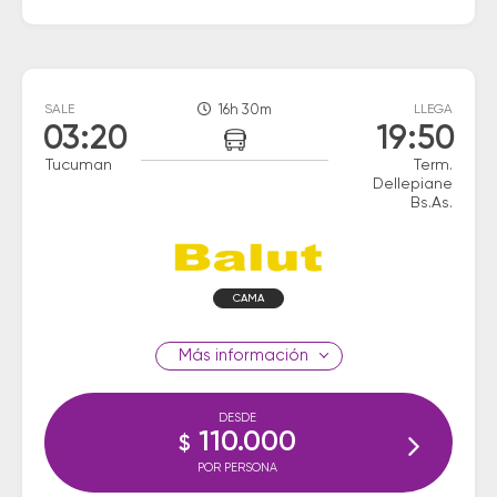
SALE
16h 30m
LLEGA
03:20
19:50
Tucuman
Term.
Dellepiane
Bs.As.
CAMA
información
DESDE
110.000
$
POR PERSONA