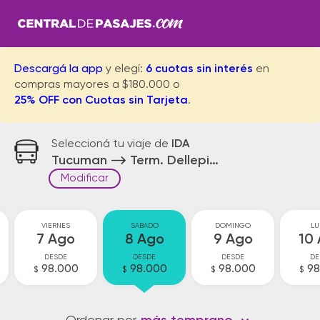
Descargá la app
y elegí:
6 cuotas sin interés
en
compras mayores a $180.000 o
25% OFF con Cuotas sin Tarjeta
.
Seleccioná tu viaje de
IDA
Tucuman
Term. Dellepiane Bs.As.
Modificar
VIERNES
SABADO
DOMINGO
LU
7 Ago
8 Ago
9 Ago
10
DESDE
DESDE
DESDE
DE
98.000
98.000
98.000
98
$
$
$
$