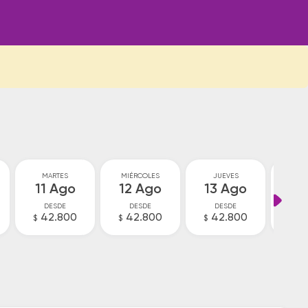
MARTES
MIÉRCOLES
JUEVES
VI
11 Ago
12 Ago
13 Ago
14
DESDE
DESDE
DESDE
D
42.800
42.800
42.800
V
$
$
$