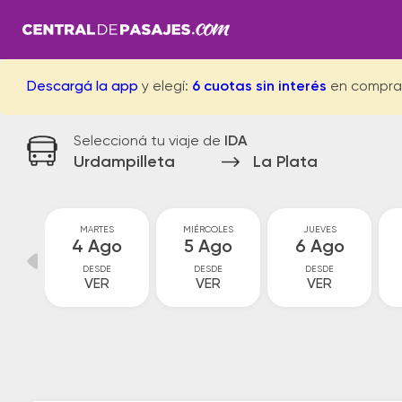
Descargá la app
y elegí:
6 cuotas sin interés
en compra
Seleccioná tu viaje de
IDA
Urdampilleta
La Plata
MARTES
MIÉRCOLES
JUEVES
go
4 Ago
5 Ago
6 Ago
DESDE
DESDE
DESDE
VER
VER
VER