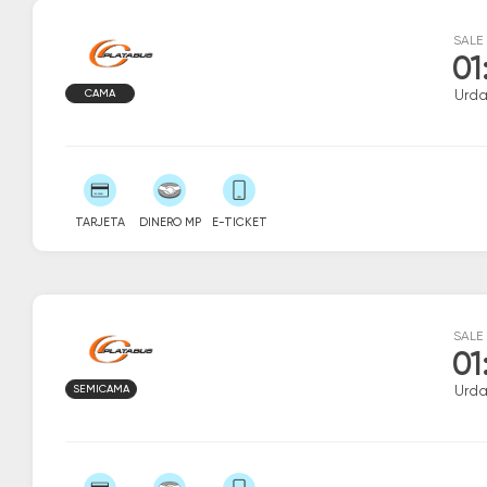
SALE
01
CAMA
Urda
TARJETA
DINERO MP
E-TICKET
SALE
01
SEMICAMA
Urda