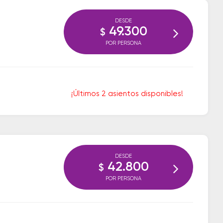
DESDE
49.300
$
POR PERSONA
¡Últimos 2 asientos disponibles!
DESDE
42.800
$
POR PERSONA