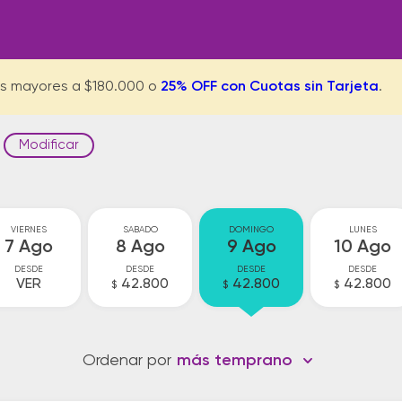
s mayores a $180.000 o
25% OFF con Cuotas sin Tarjeta
.
Modificar
VIERNES
SABADO
DOMINGO
LUNES
7 Ago
8 Ago
9 Ago
10 Ago
DESDE
DESDE
DESDE
DESDE
VER
42.800
42.800
42.800
$
$
$
Ordenar por
más temprano