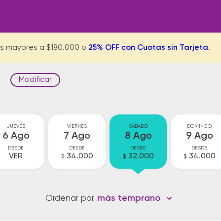
s mayores a $180.000 o
25% OFF con Cuotas sin Tarjeta
.
Modificar
s
JUEVES
VIERNES
SABADO
DOMINGO
6 Ago
7 Ago
8 Ago
9 Ago
DESDE
DESDE
DESDE
DESDE
VER
34.000
32.000
34.000
$
$
$
Ordenar por
más temprano