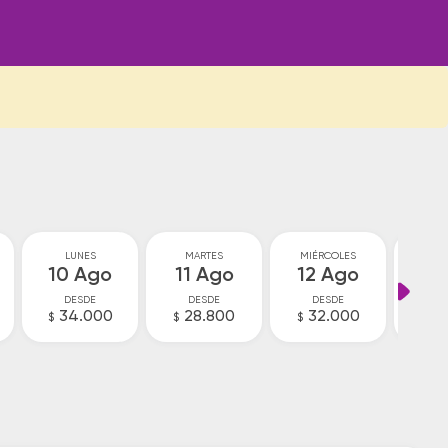
LUNES
MARTES
MIÉRCOLES
JU
10 Ago
11 Ago
12 Ago
13
DESDE
DESDE
DESDE
D
34.000
28.800
32.000
3
$
$
$
$