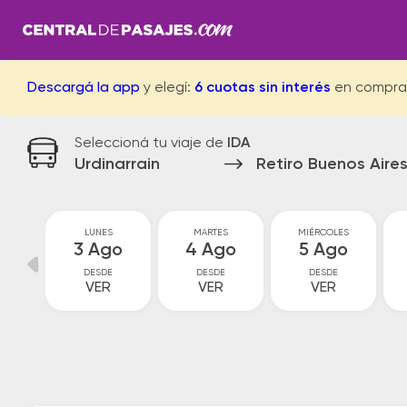
Descargá la app
y elegí:
6 cuotas sin interés
en compra
Seleccioná tu viaje de
IDA
Urdinarrain
Retiro Buenos Aire
GO
LUNES
MARTES
MIÉRCOLES
go
3 Ago
4 Ago
5 Ago
DESDE
DESDE
DESDE
VER
VER
VER