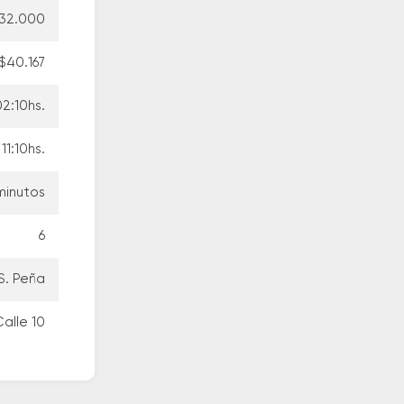
32.000
$40.167
2:10hs.
11:10hs.
minutos
6
S. Peña
Calle 10