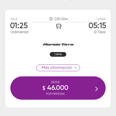
SALE
03h 50m
LLEGA
01:25
05:15
Urdinarrain
El Talar
CAMA
información
DESDE
46.000
$
POR PERSONA