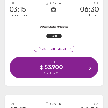
SALE
03h 15m
LLEGA
03:15
06:30
Urdinarrain
El Talar
CAMA
información
DESDE
53.900
$
POR PERSONA
SALE
03h 15m
LLEGA