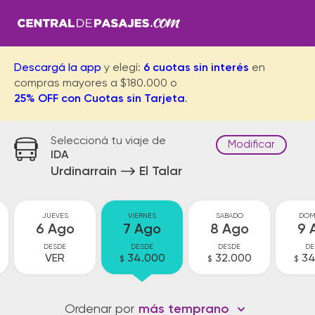
Descargá la app
y elegí:
6 cuotas sin interés
en
compras mayores a $180.000 o
25% OFF con Cuotas sin Tarjeta
.
Seleccioná tu viaje de
Modificar
IDA
Urdinarrain
El Talar
JUEVES
VIERNES
SABADO
DOM
6 Ago
7 Ago
8 Ago
9 
DESDE
DESDE
DESDE
DE
VER
34.000
32.000
34
$
$
$
Ordenar por
más temprano