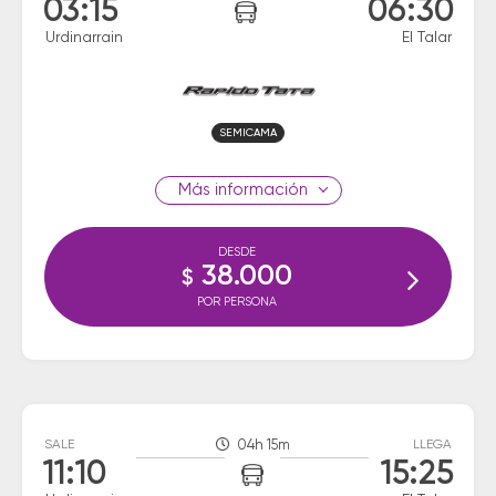
03:15
06:30
Urdinarrain
El Talar
SEMICAMA
información
DESDE
38.000
$
POR PERSONA
SALE
04h 15m
LLEGA
11:10
15:25