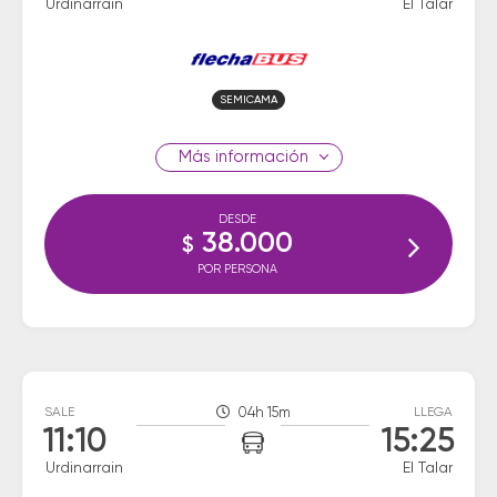
Urdinarrain
El Talar
SEMICAMA
información
DESDE
38.000
$
POR PERSONA
SALE
04h 15m
LLEGA
11:10
15:25
Urdinarrain
El Talar