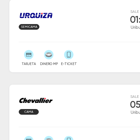
SALE
01
SEMICAMA
Urib
TARJETA
DINERO MP
E-TICKET
SALE
05
CAMA
Urib