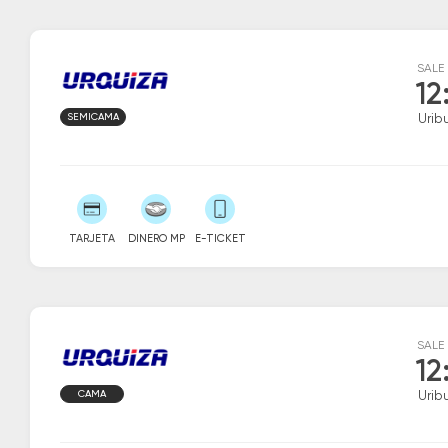
SALE
12
SEMICAMA
Urib
TARJETA
DINERO MP
E-TICKET
SALE
12
CAMA
Urib