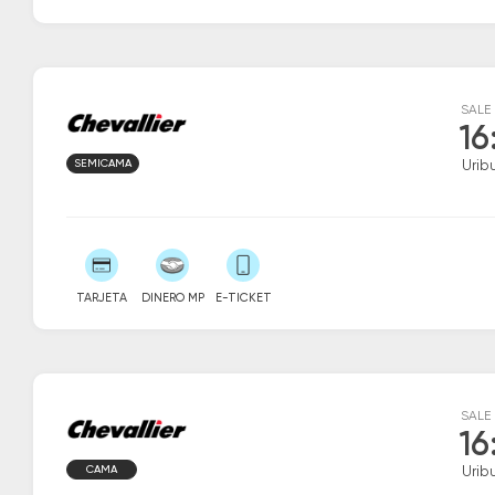
SALE
16
SEMICAMA
Urib
TARJETA
DINERO MP
E-TICKET
SALE
16
CAMA
Urib