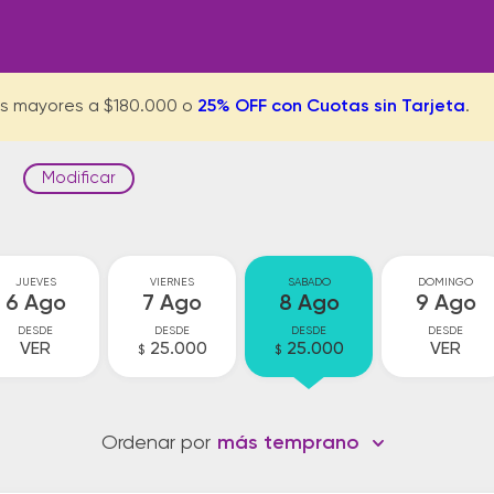
s mayores a $180.000 o
25% OFF con Cuotas sin Tarjeta
.
Modificar
s
JUEVES
VIERNES
SABADO
DOMINGO
6 Ago
7 Ago
8 Ago
9 Ago
DESDE
DESDE
DESDE
DESDE
VER
25.000
25.000
VER
$
$
Ordenar por
más temprano