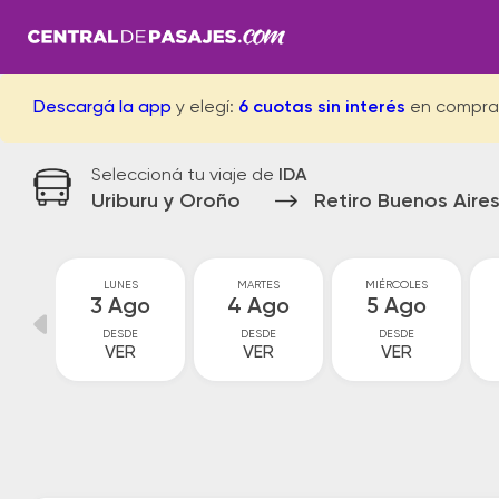
Descargá la app
y elegí:
6 cuotas sin interés
en compra
Seleccioná tu viaje de
IDA
Uriburu y Oroño
Retiro Buenos Aire
GO
LUNES
MARTES
MIÉRCOLES
go
3 Ago
4 Ago
5 Ago
DESDE
DESDE
DESDE
VER
VER
VER