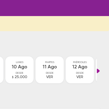
LUNES
MARTES
MIÉRCOLES
JU
10 Ago
11 Ago
12 Ago
13
DESDE
DESDE
DESDE
D
25.000
VER
VER
V
$