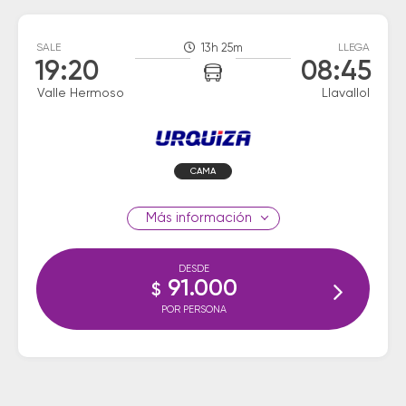
SALE
13h 25m
LLEGA
19:20
08:45
Valle Hermoso
Llavallol
CAMA
información
DESDE
91.000
$
POR PERSONA