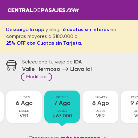
Descargá la app
y elegí:
6 cuotas sin interés
en
compras mayores a $180.000 o
25% OFF con Cuotas sin Tarjeta
.
Seleccioná tu viaje de
IDA
Valle Hermoso
Llavallol
Modificar
JUEVES
VIERNES
SABADO
DOM
6 Ago
7 Ago
8 Ago
9 
DESDE
DESDE
DESDE
DE
VER
63.000
VER
V
$