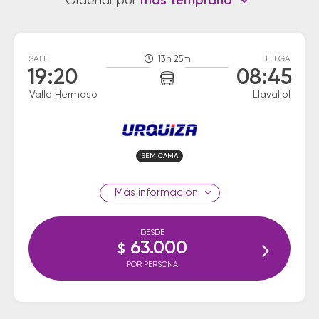
Ordenar por
más temprano
SALE
13h 25m
LLEGA
19:20
08:45
Valle Hermoso
Llavallol
SEMICAMA
información
DESDE
63.000
$
POR PERSONA