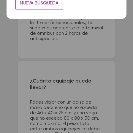
Para viajes nacionales es
NUEVA BÚSQUEDA
necesario presentarse con 1 hora
de anticipación a la salida del
colectivo. Para viajes a países
limítrofes/internacionales, te
sugerimos acercarte a la terminal
de ómnibus con 2 horas de
anticipación.
¿Cuánto equipaje puedo
llevar?
Podés viajar con un bolso de
mano pequeño que no exceda
de 40 x 40 x 25 cm. y una valija
que no exceda 80 x 80 x 30 cm.
como máximo. El peso total
entre ambos equipajes no debe