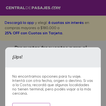
Descargá la app
y elegí:
6 cuotas sin interés
en
compras mayores a $180.000 o
25% OFF con Cuotas sin Tarjeta
.
Preguntas frecuentes para el
viaje desde Viale a Retiro
¡Ups!
Buenos Aires
No encontramos opciones para tu viaje.
Intentá con otra fecha, origen o destino. Si vas
¿Con cuánta anticipación
a la Costa, recordá que algunas localidades
no tienen terminal, pero podés viajar a la más
debo presentarme en la
cercana.
terminal de micros?