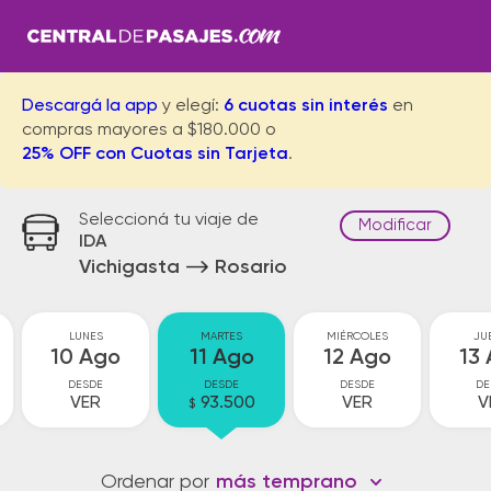
Descargá la app
y elegí:
6 cuotas sin interés
en
compras mayores a $180.000 o
25% OFF con Cuotas sin Tarjeta
.
Seleccioná tu viaje de
Modificar
IDA
Vichigasta
Rosario
LUNES
MARTES
MIÉRCOLES
JU
10 Ago
11 Ago
12 Ago
13
DESDE
DESDE
DESDE
DE
VER
93.500
VER
V
$
Ordenar por
más temprano