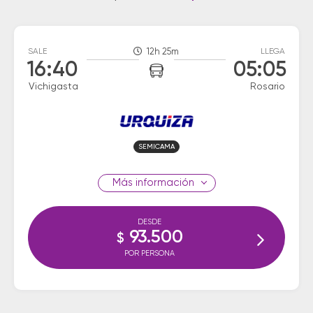
SALE
12h 25m
LLEGA
16:40
05:05
Vichigasta
Rosario
SEMICAMA
información
DESDE
93.500
$
POR PERSONA