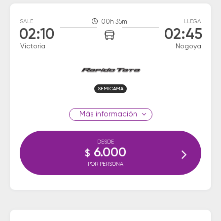
SALE
00h 35m
LLEGA
02:10
02:45
Victoria
Nogoya
SEMICAMA
información
DESDE
6.000
$
POR PERSONA