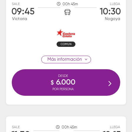
SALE
00h 45m
LLEGA
09:45
10:30
Victoria
Nogoya
COMUN
información
DESDE
6.000
$
POR PERSONA
SALE
00h 45m
LLEGA