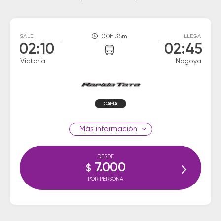
SALE
00h 35m
LLEGA
02:10
02:45
Victoria
Nogoya
CAMA
información
DESDE
7.000
$
POR PERSONA