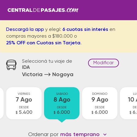
Descargá la app
y elegí:
6 cuotas sin interés
en
compras mayores a $180.000 o
25% OFF con Cuotas sin Tarjeta
.
Seleccioná tu viaje de
Modificar
IDA
Victoria
Nogoya
VIERNES
SABADO
DOMINGO
LU
7 Ago
8 Ago
9 Ago
10
DESDE
DESDE
DESDE
DE
5.400
6.000
6.000
6
$
$
$
$
Ordenar por
más temprano