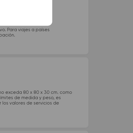
vo. Para viajes a países
ipación.
 no exceda 80 x 80 x 30 cm. como
 límites de medida y peso, es
los valores de servicios de