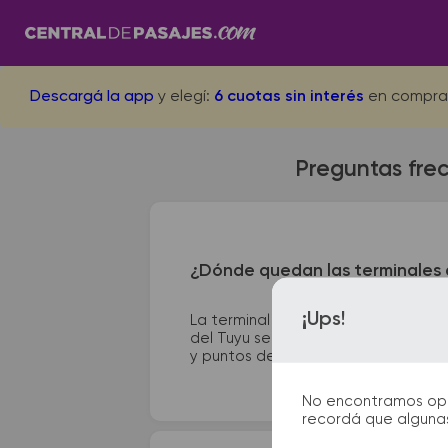
Descargá la app
y elegí:
6 cuotas sin interés
en compra
Preguntas frec
¿Dónde quedan las terminales de
¡Ups!
La terminal de ómnibus de Villa Ba
del Tuyu se encuentra en Calle 80 e
y puntos de información que te facil
No encontramos opcio
recordá que algunas