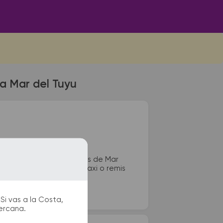
 a Mar del Tuyu
 La terminal de colectivos de Mar
 sanitarios, paradas de taxi o remis
Si vas a la Costa,
cercana.