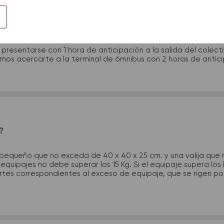
 presentarme en la terminal de micros?
 presentarse con 1 hora de anticipación a la salida del colecti
rimos acercarte a la terminal de ómnibus con 2 horas de antic
?
 pequeño que no exceda de 40 x 40 x 25 cm. y una valija que
quipajes no debe superar los 15 Kg. Si el equipaje supera los
tes correspondientes al exceso de equipaje, que se rigen por 