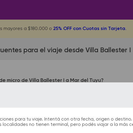
s mayores a $180.000 o
25% OFF con Cuotas sin Tarjeta
.
uentes para el viaje desde Villa Ballester I
 micro de Villa Ballester I a Mar del Tuyu?
llester I queda ubicada en independencia esquina pueyrredon.
ntre 7 y 8. En las terminales de bus podrás encontrar kioscos,
itarán la partida y el arribo durante tu viaje.
nes para tu viaje. Intentá con otra fecha, origen o destino. 
 localidades no tienen terminal, pero podés viajar a la más 