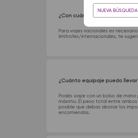
NUEVA BÚSQUEDA
¿Con cuánta anticipación debo
Para viajes nacionales es necesario
limítrofes/internacionales, te suge
¿Cuánto equipaje puedo llevar
Podés viajar con un bolso de mano
máximo. El peso total entre ambos e
posible que debas abonar los impor
encomiendas.