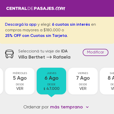
Descargá la app
y elegí:
6 cuotas sin interés
en
compras mayores a $180.000 o
25% OFF con Cuotas sin Tarjeta
.
Seleccioná tu viaje de
IDA
Modificar
Villa Berthet
Rafaela
MIÉRCOLES
JUEVES
VIERNES
SA
5 Ago
6 Ago
7 Ago
8 
DESDE
DESDE
DESDE
DE
VER
47.000
VER
V
$
Ordenar por
más temprano