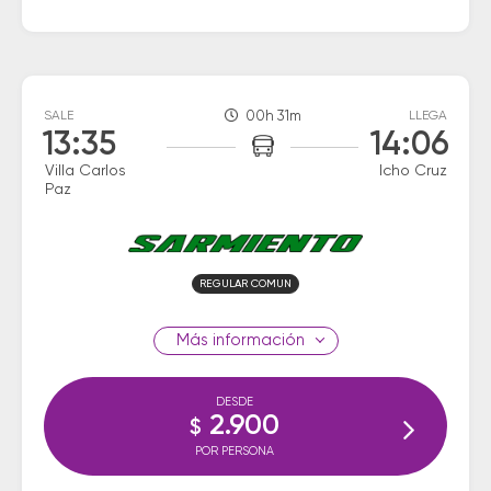
SALE
00h 31m
LLEGA
13:35
14:06
Villa Carlos
Icho Cruz
Paz
REGULAR COMUN
información
DESDE
2.900
$
POR PERSONA