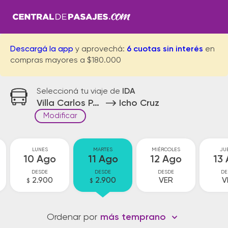
Descargá la app
y aprovechá:
6 cuotas sin interés
en
compras mayores a $180.000
Seleccioná tu viaje de
IDA
Villa Carlos Paz
Icho Cruz
Modificar
LUNES
MARTES
MIÉRCOLES
JU
10 Ago
11 Ago
12 Ago
13
DESDE
DESDE
DESDE
DE
2.900
2.900
VER
V
$
$
Ordenar por
más temprano