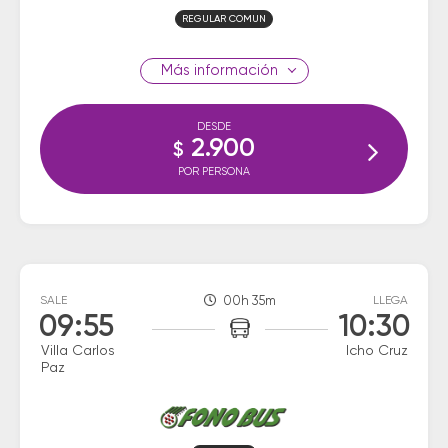
REGULAR COMUN
información
DESDE
2.900
$
POR PERSONA
SALE
00h 35m
LLEGA
09:55
10:30
Villa Carlos
Icho Cruz
Paz