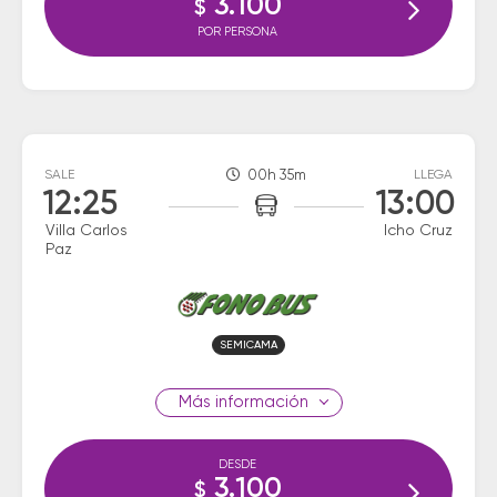
3.100
$
POR PERSONA
SALE
00h 35m
LLEGA
12:25
13:00
Villa Carlos
Icho Cruz
Paz
SEMICAMA
información
DESDE
3.100
$