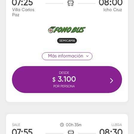
07:25
08:00
Villa Carlos
Icho Cruz
Paz
SEMICAMA
información
DESDE
3.100
$
POR PERSONA
SALE
00h 35m
LLEGA
07:55
08:30