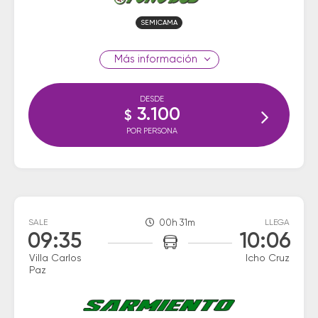
SEMICAMA
información
DESDE
3.100
$
POR PERSONA
SALE
00h 31m
LLEGA
09:35
10:06
Villa Carlos
Icho Cruz
Paz