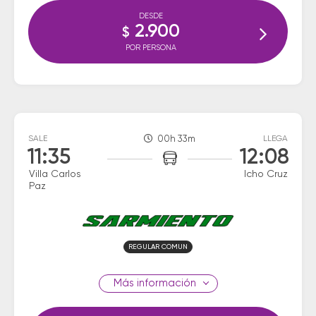
DESDE
2.900
$
POR PERSONA
SALE
00h 33m
LLEGA
11:35
12:08
Villa Carlos
Icho Cruz
Paz
REGULAR COMUN
información