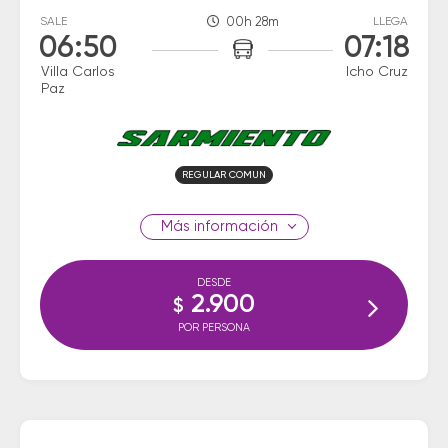
SALE
00h 28m
LLEGA
06:50
07:18
Villa Carlos
Icho Cruz
Paz
REGULAR COMUN
información
DESDE
2.900
$
POR PERSONA