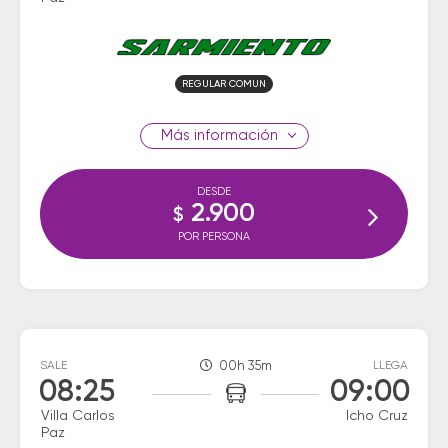
REGULAR COMUN
información
DESDE
2.900
$
POR PERSONA
SALE
00h 35m
LLEGA
08:25
09:00
Villa Carlos
Icho Cruz
Paz