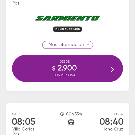
Paz
REGULAR COMUN
información
DESDE
2.900
$
POR PERSONA
SALE
00h 35m
LLEGA
08:05
08:40
Villa Carlos
Icho Cruz
Paz