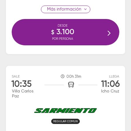
información
DESDE
3.100
$
POR PERSONA
SALE
00h 31m
LLEGA
10:35
11:06
Villa Carlos
Icho Cruz
Paz
REGULAR COMUN