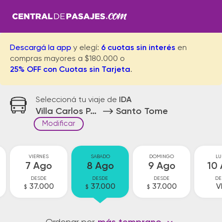
Descargá la app
y elegí:
6 cuotas sin interés
en
compras mayores a $180.000 o
25% OFF con Cuotas sin Tarjeta
.
Seleccioná tu viaje de
IDA
Villa Carlos Paz
Santo Tome
Modificar
VIERNES
SABADO
DOMINGO
LU
7 Ago
8 Ago
9 Ago
10
DESDE
DESDE
DESDE
DE
37.000
37.000
37.000
V
$
$
$