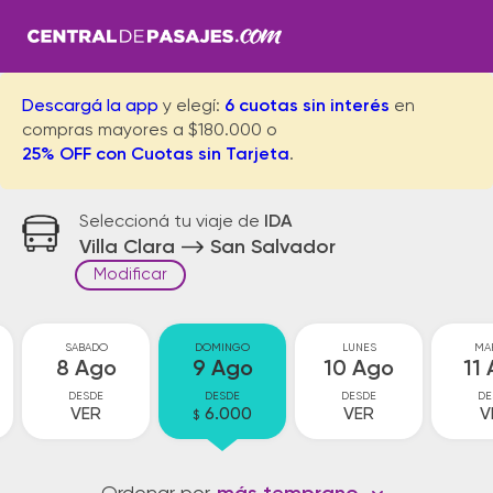
Descargá la app
y elegí:
6 cuotas sin interés
en
compras mayores a $180.000 o
25% OFF con Cuotas sin Tarjeta
.
Seleccioná tu viaje de
IDA
Villa Clara
San Salvador
Modificar
SABADO
DOMINGO
LUNES
MA
8 Ago
9 Ago
10 Ago
11
DESDE
DESDE
DESDE
DE
VER
6.000
VER
V
$