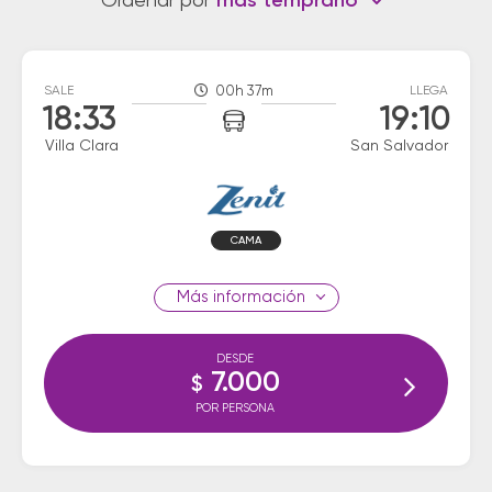
Ordenar por
más temprano
SALE
00h 37m
LLEGA
18:33
19:10
Villa Clara
San Salvador
CAMA
información
DESDE
7.000
$
POR PERSONA