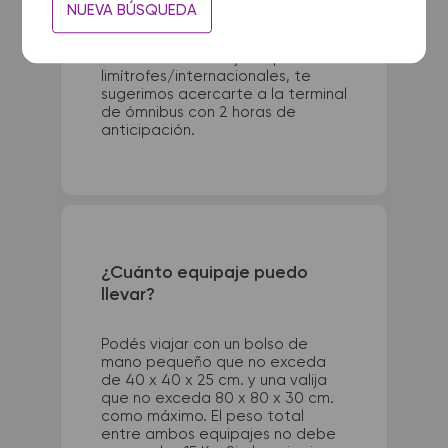
Para viajes nacionales es
NUEVA BÚSQUEDA
necesario presentarse con 1 hora
de anticipación a la salida del
colectivo. Para viajes a países
limítrofes/internacionales, te
sugerimos acercarte a la terminal
de ómnibus con 2 horas de
anticipación.
¿Cuánto equipaje puedo
llevar?
Podés viajar con un bolso de
mano pequeño que no exceda
de 40 x 40 x 25 cm. y una valija
que no exceda 80 x 80 x 30 cm.
como máximo. El peso total
entre ambos equipajes no debe