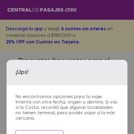
Descargá la app
y elegí:
6 cuotas sin interés
en
compras mayores a $180.000 o
25% OFF con Cuotas sin Tarjeta
.
Preguntas frecuentes para el
viaje desde Villa Clara a El
¡Ups!
Talar
No encontramos opciones para tu viaje.
Intentá con otra fecha, origen o destino. Si vas
¿Con cuánta anticipación
a la Costa, recordá que algunas localidades
no tienen terminal, pero podés viajar a la más
debo presentarme en la
cercana.
terminal de micros?