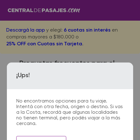
Descargá la app
y elegí:
6 cuotas sin interés
en
compras mayores a $180.000 o
25% OFF con Cuotas sin Tarjeta
.
Preguntas frecuentes para el
viaje desde Villa Clara a Villa
¡Ups!
Elisa
No encontramos opciones para tu viaje.
Intentá con otra fecha, origen o destino. Si vas
¿Con cuánta anticipación
a la Costa, recordá que algunas localidades
no tienen terminal, pero podés viajar a la más
debo presentarme en la
cercana.
terminal de micros?