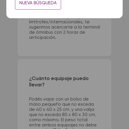
Para viajes nacionales es
NUEVA BÚSQUEDA
necesario presentarse con 1 hora
de anticipación a la salida del
colectivo. Para viajes a países
limítrofes/internacionales, te
sugerimos acercarte a la terminal
de ómnibus con 2 horas de
anticipación.
¿Cuánto equipaje puedo
llevar?
Podés viajar con un bolso de
mano pequeño que no exceda
de 40 x 40 x 25 cm. y una valija
que no exceda 80 x 80 x 30 cm.
como máximo. El peso total
entre ambos equipajes no debe