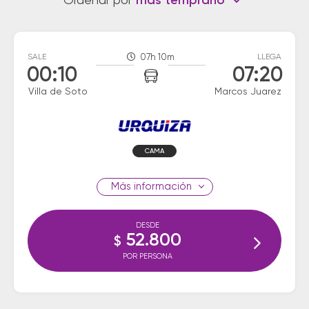
Ordenar por
más temprano
SALE
07h 10m
LLEGA
00:10
07:20
Villa de Soto
Marcos Juarez
CAMA
información
DESDE
52.800
$
POR PERSONA