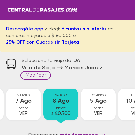
Descargá la app
y elegí:
6 cuotas sin interés
en
compras mayores a $180.000 o
25% OFF con Cuotas sin Tarjeta
.
Seleccioná tu viaje de
IDA
Villa de Soto
Marcos Juarez
Modificar
VIERNES
SABADO
DOMINGO
LU
7 Ago
8 Ago
9 Ago
10
DESDE
DESDE
DESDE
DE
VER
40.700
VER
V
$