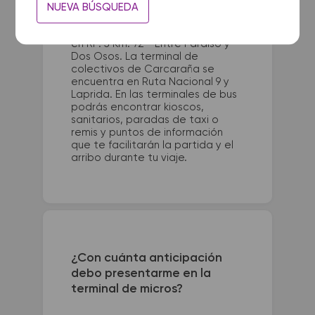
NUEVA BÚSQUEDA
La terminal de ómnibus de Villa
General Belgrano queda ubicada
en RP. 5 Km. 72 - Entre Paraíso y
Dos Osos. La terminal de
colectivos de Carcaraña se
encuentra en Ruta Nacional 9 y
Laprida. En las terminales de bus
podrás encontrar kioscos,
sanitarios, paradas de taxi o
remis y puntos de información
que te facilitarán la partida y el
arribo durante tu viaje.
¿Con cuánta anticipación
debo presentarme en la
terminal de micros?