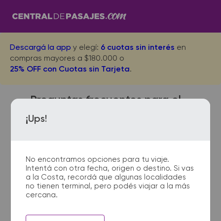
Descargá la app
y elegí:
6 cuotas sin interés
en
compras mayores a $180.000 o
25% OFF con Cuotas sin Tarjeta
.
Preguntas frecuentes para el
viaje desde Villa General
¡Ups!
Belgrano a Carcaraña
No encontramos opciones para tu viaje.
Intentá con otra fecha, origen o destino. Si vas
¿Dónde quedan las
a la Costa, recordá que algunas localidades
no tienen terminal, pero podés viajar a la más
terminales de micro de Villa
cercana.
General Belgrano a
Carcaraña?