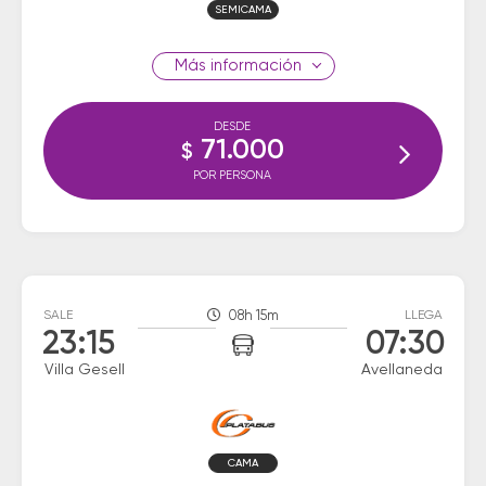
SEMICAMA
información
DESDE
71.000
$
POR PERSONA
SALE
08h 15m
LLEGA
23:15
07:30
Villa Gesell
Avellaneda
CAMA