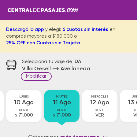
Descargá la app
y elegí:
6 cuotas sin interés
en
compras mayores a $180.000 o
25% OFF con Cuotas sin Tarjeta
.
Seleccioná tu viaje de
IDA
Villa Gesell
Avellaneda
Modificar
LUNES
MARTES
MIÉRCOLES
JU
10 Ago
11 Ago
12 Ago
13
DESDE
DESDE
DESDE
DE
71.000
71.000
VER
V
$
$