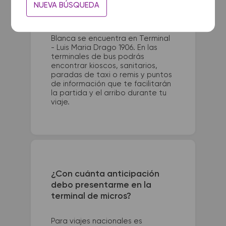
La terminal de ómnibus de Villa
NUEVA BÚSQUEDA
Gesell queda ubicada en
Terminal - Paseo 140 y Av. 3. La
terminal de colectivos de Bahia
Blanca se encuentra en Terminal
- Luis Maria Drago 1906. En las
terminales de bus podrás
encontrar kioscos, sanitarios,
paradas de taxi o remis y puntos
de información que te facilitarán
la partida y el arribo durante tu
viaje.
¿Con cuánta anticipación
debo presentarme en la
terminal de micros?
Para viajes nacionales es