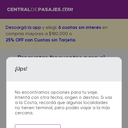
Descargá la app
y elegí:
6 cuotas sin interés
en
compras mayores a $180.000 o
25% OFF con Cuotas sin Tarjeta
.
Preguntas frecuentes para el
viaje desde Villa Gesell a
¡Ups!
Bahia Blanca
No encontramos opciones para tu viaje.
Intentá con otra fecha, origen o destino. Si vas
¿Dónde quedan las
a la Costa, recordá que algunas localidades
no tienen terminal, pero podés viajar a la más
terminales de micro de Villa
cercana.
Gesell a Bahia Blanca?