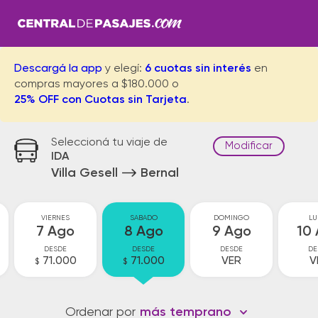
Descargá la app
y elegí:
6 cuotas sin interés
en
compras mayores a $180.000 o
25% OFF con Cuotas sin Tarjeta
.
Seleccioná tu viaje de
Modificar
IDA
Villa Gesell
Bernal
VIERNES
SABADO
DOMINGO
LU
7 Ago
8 Ago
9 Ago
10
DESDE
DESDE
DESDE
DE
71.000
71.000
VER
V
$
$
Ordenar por
más temprano