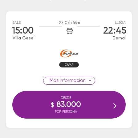
SALE
07h 45m
LLEGA
15:00
22:45
Villa Gesell
Bernal
CAMA
información
DESDE
83.000
$
POR PERSONA