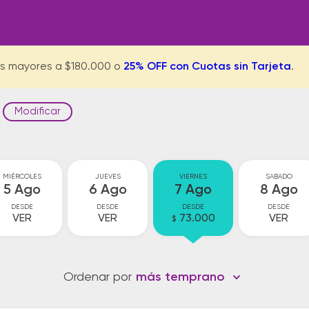
s mayores a $180.000 o
25% OFF con Cuotas sin Tarjeta
.
Modificar
MIÉRCOLES
JUEVES
VIERNES
SABADO
5 Ago
6 Ago
7 Ago
8 Ago
DESDE
DESDE
DESDE
DESDE
VER
VER
73.000
VER
$
Ordenar por
más temprano