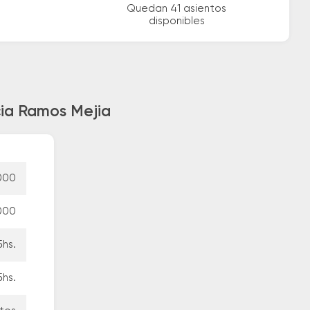
Quedan 41 asientos
disponibles
cia Ramos Mejia
000
000
5hs.
5hs.