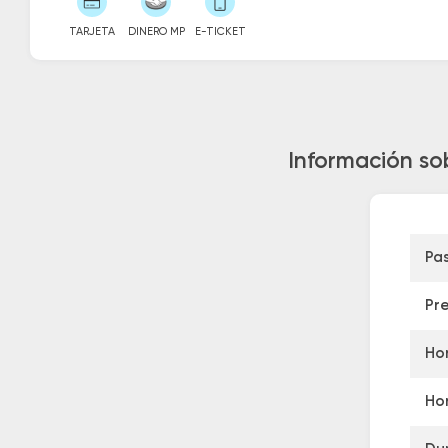
TARJETA
DINERO MP
E-TICKET
Información sob
Pa
Pr
Hor
Hor