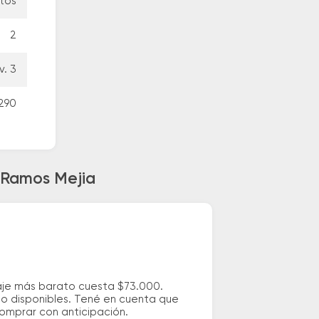
utos
2
v. 3
4290
a Ramos Mejia
saje más barato cuesta $73.000.
io disponibles. Tené en cuenta que
comprar con anticipación.