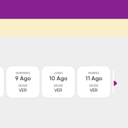
DOMINGO
LUNES
MARTES
MIÉ
9 Ago
10 Ago
11 Ago
12
DESDE
DESDE
DESDE
D
VER
VER
VER
V