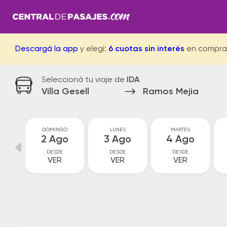
Descargá la app
y elegí:
6 cuotas sin interés
en compra
Seleccioná tu viaje de
IDA
Villa Gesell
Ramos Mejia
O
DOMINGO
LUNES
MARTES
o
2 Ago
3 Ago
4 Ago
DESDE
DESDE
DESDE
VER
VER
VER