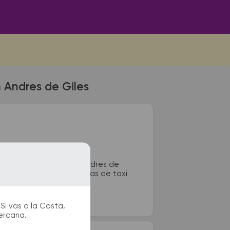
n Andres de Giles
l de colectivos de San Andres de
oscos, sanitarios, paradas de taxi
Si vas a la Costa,
cercana.