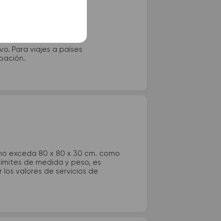
vo. Para viajes a países
ipación.
 no exceda 80 x 80 x 30 cm. como
 límites de medida y peso, es
los valores de servicios de