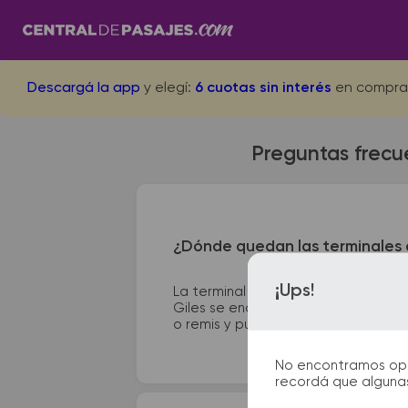
Descargá la app
y elegí:
6 cuotas sin interés
en compra
Preguntas frecue
¿Dónde quedan las terminales d
¡Ups!
La terminal de ómnibus de Villa Ges
Giles se encuentra en Picheto y Cám
o remis y puntos de información que 
No encontramos opcio
recordá que algunas