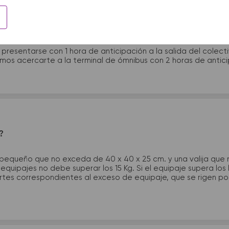
 presentarme en la terminal de micros?
 presentarse con 1 hora de anticipación a la salida del colecti
rimos acercarte a la terminal de ómnibus con 2 horas de antic
?
 pequeño que no exceda de 40 x 40 x 25 cm. y una valija que
quipajes no debe superar los 15 Kg. Si el equipaje supera los
tes correspondientes al exceso de equipaje, que se rigen por 