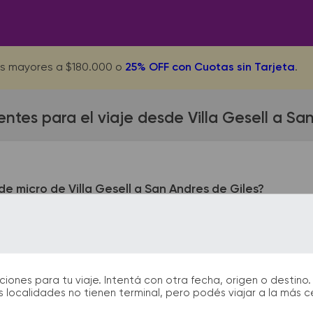
s mayores a $180.000 o
25% OFF con Cuotas sin Tarjeta
.
ntes para el viaje desde Villa Gesell a Sa
e micro de Villa Gesell a San Andres de Giles?
ell queda ubicada en Terminal - Paseo 140 y Av. 3. La termina
pora - Terminal. En las terminales de bus podrás encontrar ki
te facilitarán la partida y el arribo durante tu viaje.
nes para tu viaje. Intentá con otra fecha, origen o destino. 
 localidades no tienen terminal, pero podés viajar a la más 