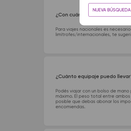
NUEVA BÚSQUEDA
¿Con cuánta anticipación debo
Para viajes nacionales es necesario
limítrofes/internacionales, te suge
¿Cuánto equipaje puedo llevar
Podés viajar con un bolso de mano
máximo. El peso total entre ambos e
posible que debas abonar los impor
encomiendas.