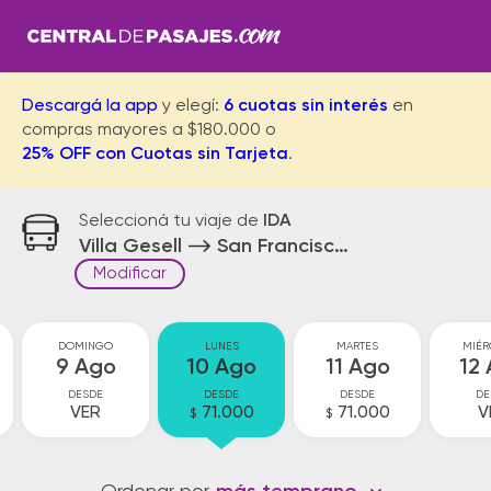
Descargá la app
y elegí:
6 cuotas sin interés
en
compras mayores a $180.000 o
25% OFF con Cuotas sin Tarjeta
.
Seleccioná tu viaje de
IDA
Villa Gesell
San Francisco Solano Cr
Modificar
DOMINGO
LUNES
MARTES
MIÉR
9 Ago
10 Ago
11 Ago
12
DESDE
DESDE
DESDE
DE
VER
71.000
71.000
V
$
$