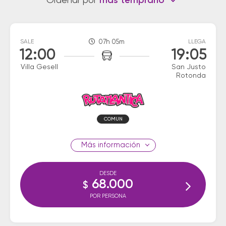
Ordenar por
más temprano
SALE
07h 05m
LLEGA
12:00
19:05
Villa Gesell
San Justo
Rotonda
COMUN
información
DESDE
68.000
$
POR PERSONA