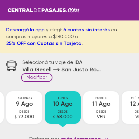
Descargá la app
y elegí:
6 cuotas sin interés
en
compras mayores a $180.000 o
25% OFF con Cuotas sin Tarjeta
.
Seleccioná tu viaje de
IDA
Villa Gesell
San Justo Rotonda
Modificar
DOMINGO
LUNES
MARTES
MIÉR
9 Ago
10 Ago
11 Ago
12
DESDE
DESDE
DESDE
DE
73.000
68.000
VER
V
$
$