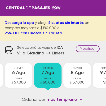
Descargá la app
y elegí:
6 cuotas sin interés
en
compras mayores a $180.000 o
25% OFF con Cuotas sin Tarjeta
.
Seleccioná tu viaje de
IDA
Modificar
Villa Giardino
Liniers
JUEVES
VIERNES
SABADO
DOM
6 Ago
7 Ago
8 Ago
9 
DESDE
DESDE
DESDE
DE
57.000
60.000
57.000
V
$
$
$
Ordenar por
más temprano