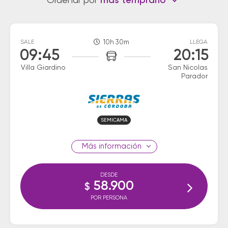
Ordenar por
más temprano
SALE
10h 30m
LLEGA
09:45
20:15
Villa Giardino
San Nicolas
Parador
SEMICAMA
información
DESDE
58.900
$
POR PERSONA