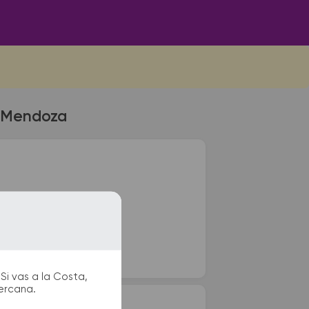
 a Mendoza
vo. Para viajes a países
ipación.
Si vas a la Costa,
cercana.