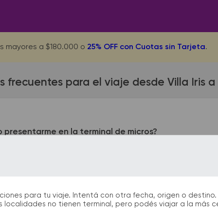
s mayores a $180.000 o
25% OFF con Cuotas sin Tarjeta
.
 frecuentes para el viaje desde Villa Iris
 presentarme en la terminal de micros?
 presentarse con 1 hora de anticipación a la salida del colecti
rimos acercarte a la terminal de ómnibus con 2 horas de antic
nes para tu viaje. Intentá con otra fecha, origen o destino. 
 localidades no tienen terminal, pero podés viajar a la más 