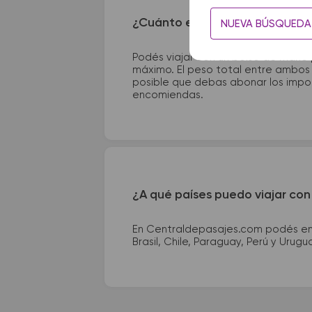
¿Cuánto equipaje puedo llevar
NUEVA BÚSQUEDA
Podés viajar con un bolso de mano
máximo. El peso total entre ambos e
posible que debas abonar los impor
encomiendas.
¿A qué países puedo viajar con
En Centraldepasajes.com podés enco
Brasil, Chile, Paraguay, Perú y Urugu