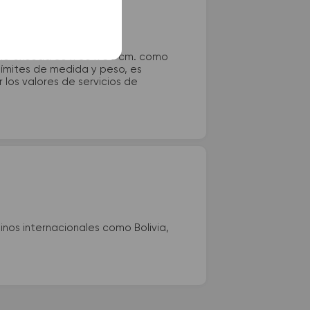
 no exceda 80 x 80 x 30 cm. como
 límites de medida y peso, es
los valores de servicios de
nos internacionales como Bolivia,