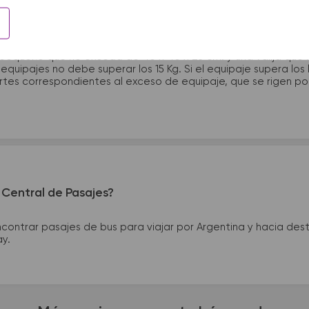
?
 pequeño que no exceda de 40 x 40 x 25 cm. y una valija que
quipajes no debe superar los 15 Kg. Si el equipaje supera los
tes correspondientes al exceso de equipaje, que se rigen por 
 Central de Pasajes?
ntrar pasajes de bus para viajar por Argentina y hacia desti
ay.