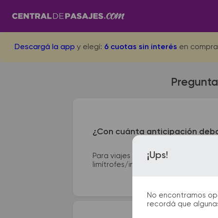
Descargá la app
y elegí:
6 cuotas sin interés
en compra
Preguntas
¿Con cuánta anticipación debo
¡Ups!
Para viajes nacionales es necesario
limítrofes/internacionales, te suge
No encontramos opcio
recordá que algunas