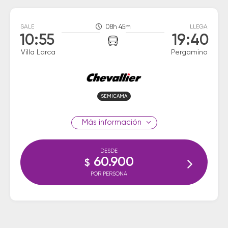
SALE
08h 45m
LLEGA
10:55
19:40
Villa Larca
Pergamino
SEMICAMA
información
DESDE
60.900
$
POR PERSONA