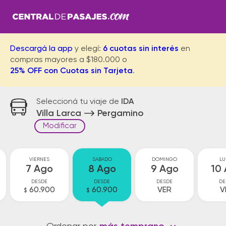
Descargá la app
y elegí:
6 cuotas sin interés
en
compras mayores a $180.000 o
25% OFF con Cuotas sin Tarjeta
.
Seleccioná tu viaje de
IDA
Villa Larca
Pergamino
Modificar
VIERNES
SABADO
DOMINGO
LU
7 Ago
8 Ago
9 Ago
10
DESDE
DESDE
DESDE
DE
60.900
60.900
VER
V
$
$