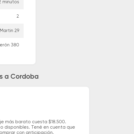
2 minutos
2
Martin 29
Perón 380
sas a Cordoba
aje más barato cuesta $18.500.
io disponibles. Tené en cuenta que
comprar con anticipación.