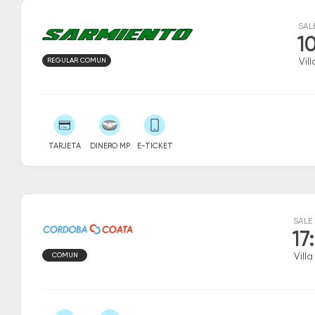
SAL
1
REGULAR COMUN
Vil
TARJETA
DINERO MP
E-TICKET
SALE
17
COMUN
Vill