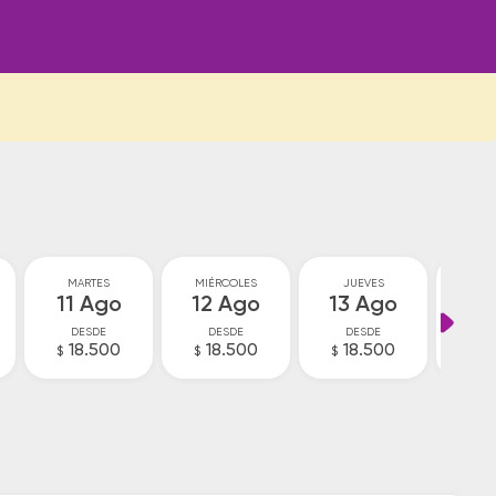
MARTES
MIÉRCOLES
JUEVES
VI
11 Ago
12 Ago
13 Ago
14
DESDE
DESDE
DESDE
D
18.500
18.500
18.500
1
$
$
$
$