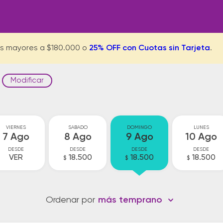
s mayores a $180.000 o
25% OFF con Cuotas sin Tarjeta
.
Modificar
VIERNES
SABADO
DOMINGO
LUNES
7 Ago
8 Ago
9 Ago
10 Ago
DESDE
DESDE
DESDE
DESDE
VER
18.500
18.500
18.500
$
$
$
Ordenar por
más temprano