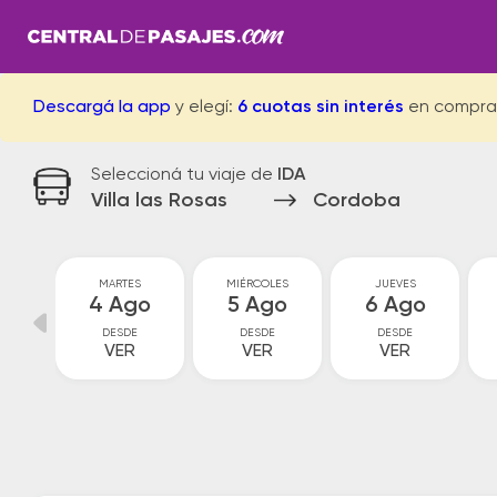
Descargá la app
y elegí:
6 cuotas sin interés
en compra
Seleccioná tu viaje de
IDA
Villa las Rosas
Cordoba
MARTES
MIÉRCOLES
JUEVES
go
4 Ago
5 Ago
6 Ago
DESDE
DESDE
DESDE
VER
VER
VER