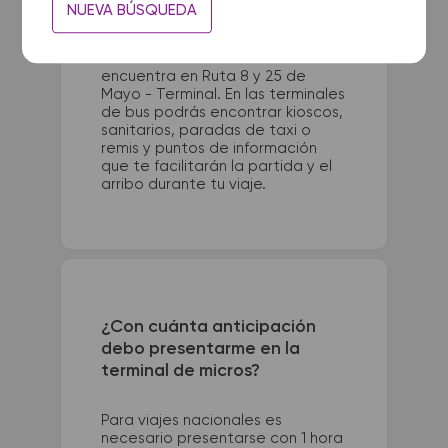
La terminal de ómnibus de Villa
NUEVA BÚSQUEDA
Maria queda ubicada en Marcelo
T. de Alvear 681. La terminal de
colectivos de Arrecifes se
encuentra en Ruta 8 y 25 de
Mayo - Terminal. En las terminales
de bus podrás encontrar kioscos,
sanitarios, paradas de taxi o
remis y puntos de información
que te facilitarán la partida y el
arribo durante tu viaje.
¿Con cuánta anticipación
debo presentarme en la
terminal de micros?
Para viajes nacionales es
necesario presentarse con 1 hora