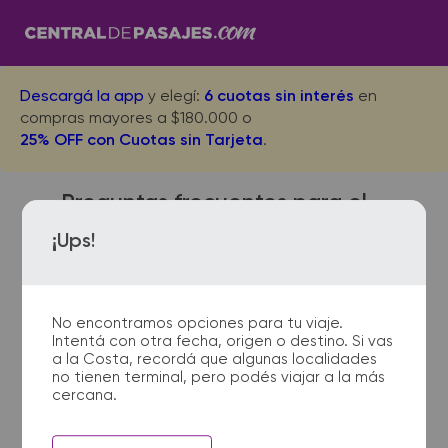
Descargá la app
y elegí:
6 cuotas sin interés
en
compras mayores a $180.000 o
25% OFF con Cuotas sin Tarjeta
.
Preguntas frecuentes para el
viaje desde Villa Maria a
¡Ups!
Arrecifes
No encontramos opciones para tu viaje.
Intentá con otra fecha, origen o destino. Si vas
¿Dónde quedan las
a la Costa, recordá que algunas localidades
no tienen terminal, pero podés viajar a la más
terminales de micro de Villa
cercana.
Maria a Arrecifes?